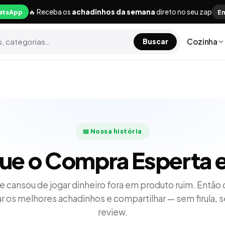
🔥 Receba os
achadinhos da semana
direto no seu zap
atsApp
En
Cozinha
Buscar
📖 Nossa história
que o
Compra Esperta
e
e cansou de jogar dinheiro fora em produto ruim. Então 
r os melhores achadinhos e compartilhar — sem firula, 
review.