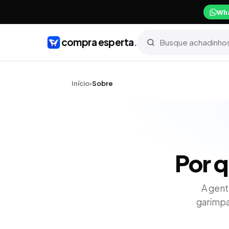
Wh
compra esperta
.
Início
›
Sobre
Por 
A gent
garimpa