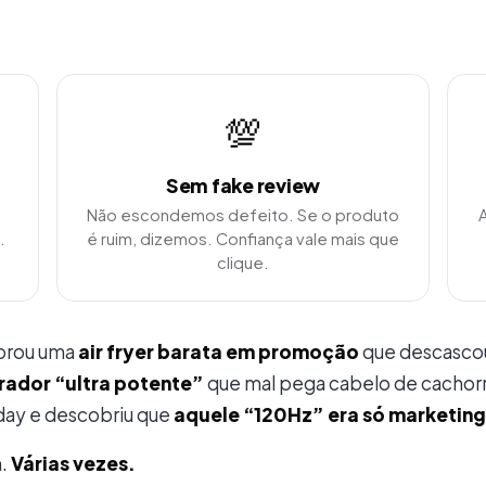
💯
Sem fake review
Não escondemos defeito. Se o produto
.
é ruim, dizemos. Confiança vale mais que
clique.
prou uma
air fryer barata em promoção
que descasco
rador “ultra potente”
que mal pega cabelo de cachor
iday e descobriu que
aquele “120Hz” era só marketing
m.
Várias vezes.