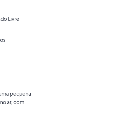
do Livre
cos
s uma pequena
 no ar, com