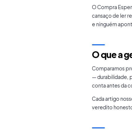
O
Compra Esper
cansaço de ler r
e ninguém apont
O que a g
Comparamos pr
— durabilidade, p
conta antes da 
Cada artigo noss
veredito honest