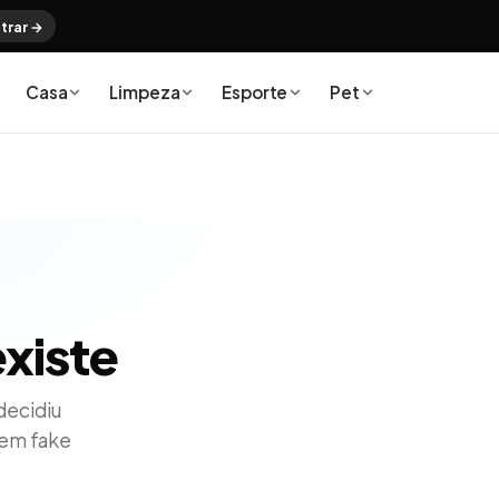
trar →
Casa
Limpeza
Esporte
Pet
xiste
decidiu
sem fake