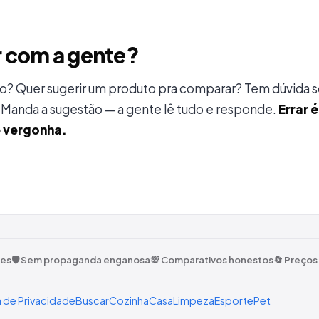
r com a gente?
do? Quer sugerir um produto pra comparar? Tem dúvida 
anda a sugestão — a gente lê tudo e responde.
Errar 
é vergonha.
tes
🛡️ Sem propaganda enganosa
💯 Comparativos honestos
🔄 Preços
a de Privacidade
Buscar
Cozinha
Casa
Limpeza
Esporte
Pet