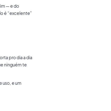
im — e do
do é “excelente”
ta pro dia a dia
e ninguém te
e uso, e um