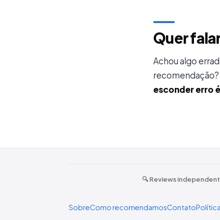
Quer fala
Achou algo erra
recomendação? M
esconder erro 
🔍 Reviews independen
Sobre
Como recomendamos
Contato
Polític