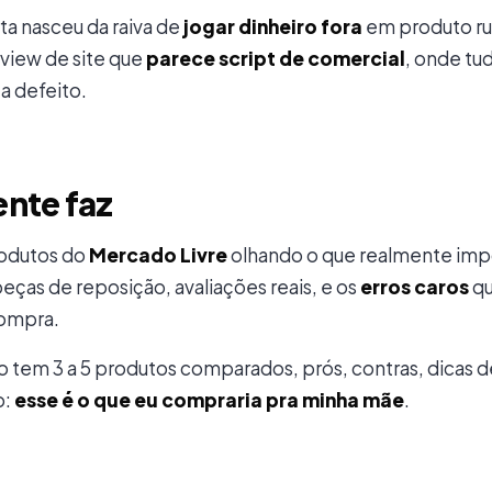
ta
nasceu da raiva de
jogar dinheiro fora
em produto ru
eview de site que
parece script de comercial
, onde tu
a defeito.
ente faz
odutos do
Mercado Livre
olhando o que realmente impor
eças de reposição, avaliações reais, e os
erros caros
qu
compra.
o tem 3 a 5 produtos comparados, prós, contras, dicas d
o:
esse é o que eu compraria pra minha mãe
.