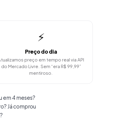
⚡
Preço do dia
Atualizamos preço em tempo real via API
do Mercado Livre. Sem “era R$ 99,99”
mentiroso.
u em 4 meses?
ro? Já comprou
?