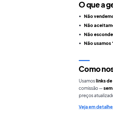
O que a g
Não vendemo
Não aceitamo
Não esconde
Não usamos 
Como nos
Usamos
links de
comissão —
sem 
preços atualizad
Veja em detalh