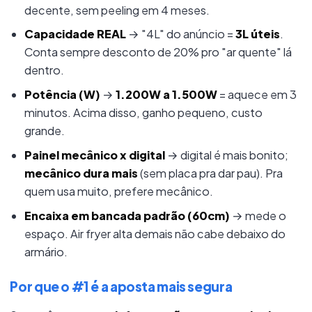
decente, sem peeling em 4 meses.
Capacidade REAL
→ "4L" do anúncio =
3L úteis
.
Conta sempre desconto de 20% pro "ar quente" lá
dentro.
Potência (W)
→
1.200W a 1.500W
= aquece em 3
minutos. Acima disso, ganho pequeno, custo
grande.
Painel mecânico x digital
→ digital é mais bonito;
mecânico dura mais
(sem placa pra dar pau). Pra
quem usa muito, prefere mecânico.
Encaixa em bancada padrão (60cm)
→ mede o
espaço. Air fryer alta demais não cabe debaixo do
armário.
Por que o #1 é a aposta mais segura