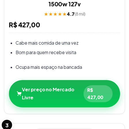
1500w 127v
★
★
★
★
★
4.7
(
8 mil
)
R$ 427,00
Cabe mais comida de uma vez
Bom para quem recebe visita
Ocupa mais espaço na bancada
Ver preço no Mercado
R$
Livre
427,00
3