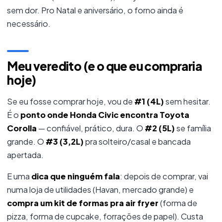
sem dor. Pro Natal e aniversário, o forno ainda é
necessário.
Meu veredito (e o que eu compraria
hoje)
Se eu fosse comprar hoje, vou de
#1 (4L)
sem hesitar.
É o
ponto onde Honda Civic encontra Toyota
Corolla
— confiável, prático, dura. O
#2 (5L)
se família
grande. O
#3 (3,2L)
pra solteiro/casal e bancada
apertada.
E uma
dica que ninguém fala
: depois de comprar, vai
numa loja de utilidades (Havan, mercado grande) e
compra um kit de formas pra air fryer
(forma de
pizza, forma de cupcake, forrações de papel). Custa