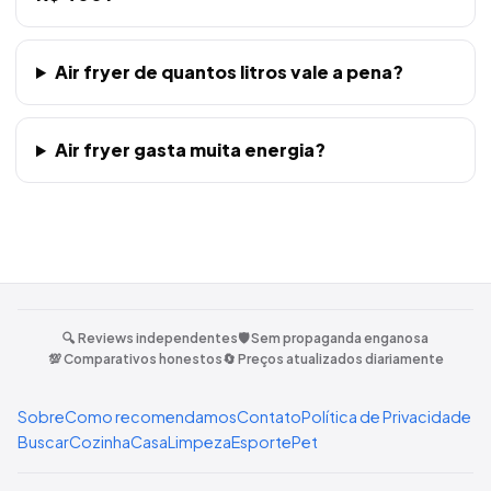
Air fryer de quantos litros vale a pena?
Air fryer gasta muita energia?
🔍 Reviews independentes
🛡️ Sem propaganda enganosa
💯 Comparativos honestos
🔄 Preços atualizados diariamente
Sobre
Como recomendamos
Contato
Política de Privacidade
Buscar
Cozinha
Casa
Limpeza
Esporte
Pet