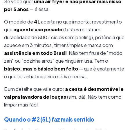
Se você quer
uma air fryer e não pensar mais nisso
por 5 anos
— é essa.
O modelo de
4L
acerta no que importa: revestimento
que
aguenta uso pesado
(testes mostram
durabilidade de 800+ ciclos sem peeling), potência que
aquece em 3 minutos, timer simples e marca com
assistência em todo Brasil
. Não tem firula de "modo
zen" ou "cozinha arroz" que ninguém usa. Tem o
básico, mas o básico bem feito
— que é exatamente
o que cozinha brasileira média precisa.
E um detalhe que vale ouro:
a cesta é desmontável e
vai pra lavadora de louças
(sim, dá). Não tem como
limpar mais fácil.
Quando o #2 (5L) faz mais sentido