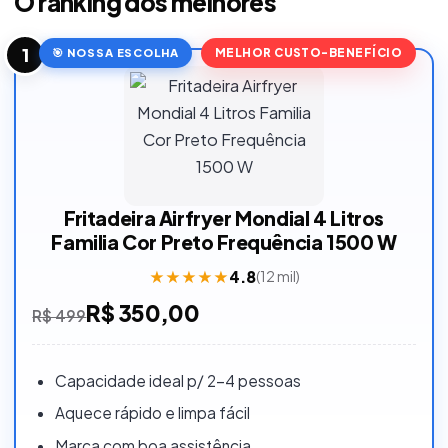
O ranking dos melhores
1
MELHOR CUSTO-BENEFÍCIO
Fritadeira Airfryer Mondial 4 Litros
Familia Cor Preto Frequência 1500 W
★
★
★
★
★
4.8
(
12 mil
)
R$ 350,00
R$ 499
Capacidade ideal p/ 2-4 pessoas
Aquece rápido e limpa fácil
Marca com boa assistência