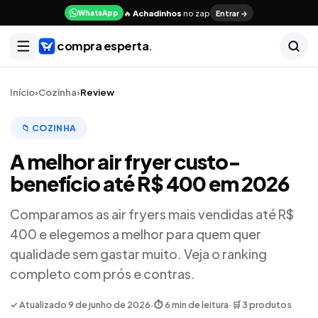
🔥
Achadinhos
no zap
Entrar →
WhatsApp
compra esperta
.
Início
›
Cozinha
›
Review
📁
COZINHA
A melhor air fryer custo-
benefício até R$ 400 em 2026
Comparamos as air fryers mais vendidas até R$
400 e elegemos a melhor para quem quer
qualidade sem gastar muito. Veja o ranking
completo com prós e contras.
✓ Atualizado
9 de junho de 2026
·
⏱
6
min de leitura
·
🛒
3
produtos