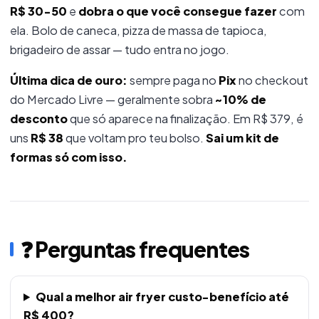
R$ 30-50
e
dobra o que você consegue fazer
com
ela. Bolo de caneca, pizza de massa de tapioca,
brigadeiro de assar — tudo entra no jogo.
Última dica de ouro:
sempre paga no
Pix
no checkout
do Mercado Livre — geralmente sobra
~10% de
desconto
que só aparece na finalização. Em R$ 379, é
uns
R$ 38
que voltam pro teu bolso.
Sai um kit de
formas só com isso.
❓ Perguntas frequentes
Qual a melhor air fryer custo-benefício até
R$ 400?