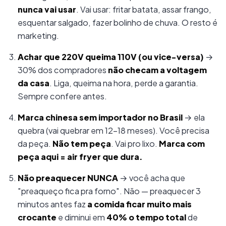
nunca vai usar
. Vai usar: fritar batata, assar frango,
esquentar salgado, fazer bolinho de chuva. O resto é
marketing.
Achar que 220V queima 110V (ou vice-versa)
→
30% dos compradores
não checam a voltagem
da casa
. Liga, queima na hora, perde a garantia.
Sempre confere antes.
Marca chinesa sem importador no Brasil
→ ela
quebra (vai quebrar em 12-18 meses). Você precisa
da peça.
Não tem peça
. Vai pro lixo.
Marca com
peça aqui = air fryer que dura.
Não preaquecer NUNCA
→ você acha que
"preaqueço fica pra forno". Não — preaquecer 3
minutos antes faz
a comida ficar muito mais
crocante
e diminui em
40% o tempo total
de