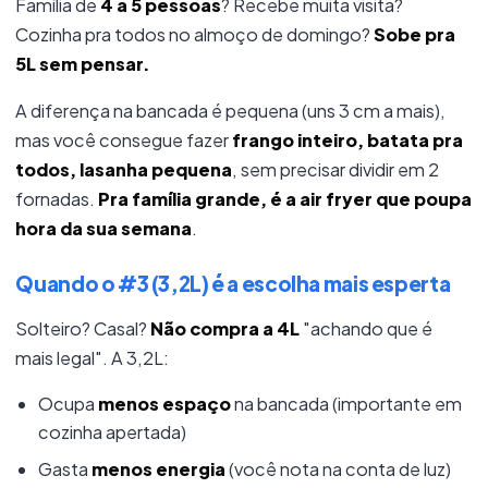
Família de
4 a 5 pessoas
? Recebe muita visita?
Cozinha pra todos no almoço de domingo?
Sobe pra
5L sem pensar.
A diferença na bancada é pequena (uns 3 cm a mais),
mas você consegue fazer
frango inteiro, batata pra
todos, lasanha pequena
, sem precisar dividir em 2
fornadas.
Pra família grande, é a air fryer que poupa
hora da sua semana
.
Quando o #3 (3,2L) é a escolha mais esperta
Solteiro? Casal?
Não compra a 4L
"achando que é
mais legal". A 3,2L:
Ocupa
menos espaço
na bancada (importante em
cozinha apertada)
Gasta
menos energia
(você nota na conta de luz)