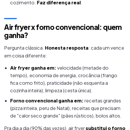
cozimento.
Faz diferença real
.
Air fryer x forno convencional: quem
ganha?
Pergunta clássica.
Honesta resposta
: cada um vence
em coisa diferente:
Air fryer ganha em:
velocidade (metade do
tempo), economia de energia, crocância (frango
fica como frito), praticidade (não esquenta a
cozinha inteira), limpeza (cesta única).
Forno convencional ganha em:
receitas grandes
(pizza inteira, peru de Natal), receitas que precisam
de "calor seco grande" (pães rústicos), bolos altos.
Pra dia a dia (90% das vezes), air fryer
substitui o forno