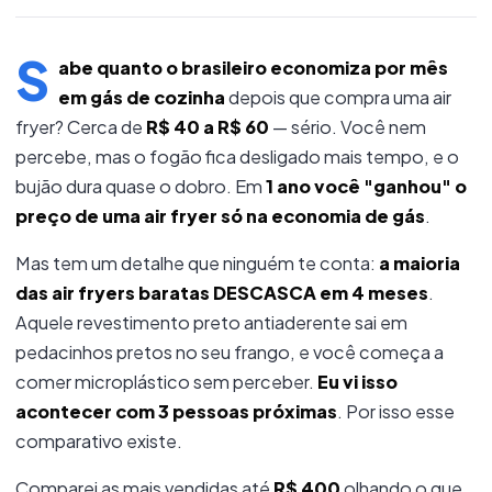
S
abe quanto o brasileiro economiza por mês
em gás de cozinha
depois que compra uma air
fryer? Cerca de
R$ 40 a R$ 60
— sério. Você nem
percebe, mas o fogão fica desligado mais tempo, e o
bujão dura quase o dobro. Em
1 ano você "ganhou" o
preço de uma air fryer só na economia de gás
.
Mas tem um detalhe que ninguém te conta:
a maioria
das air fryers baratas DESCASCA em 4 meses
.
Aquele revestimento preto antiaderente sai em
pedacinhos pretos no seu frango, e você começa a
comer microplástico sem perceber.
Eu vi isso
acontecer com 3 pessoas próximas
. Por isso esse
comparativo existe.
Comparei as mais vendidas até
R$ 400
olhando o que