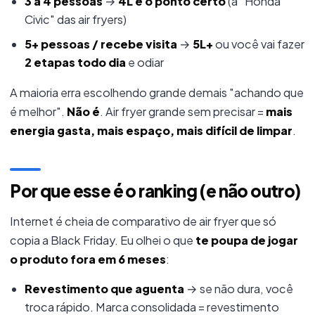
3 a 4 pessoas
→
4L é o ponto certo
(a "Honda
Civic" das air fryers)
5+ pessoas / recebe visita
→
5L+
ou você vai fazer
2 etapas todo dia
e odiar
A maioria erra escolhendo grande demais "achando que
é melhor".
Não é
. Air fryer grande sem precisar =
mais
energia gasta, mais espaço, mais difícil de limpar
.
Por que esse é o ranking (e não outro)
Internet é cheia de comparativo de air fryer que só
copia a Black Friday. Eu olhei o que
te poupa de jogar
o produto fora em 6 meses
:
Revestimento que aguenta
→ se não dura, você
troca rápido. Marca consolidada = revestimento