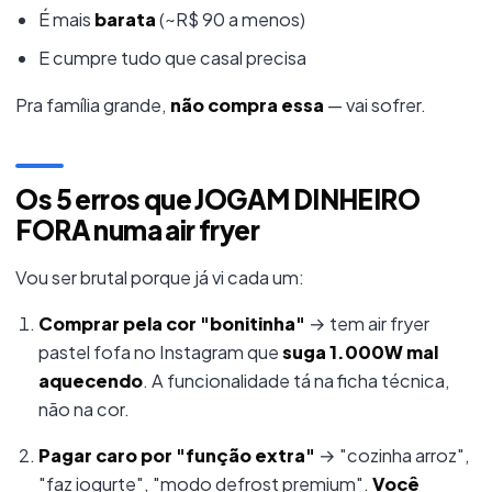
É mais
barata
(~R$ 90 a menos)
E cumpre tudo que casal precisa
Pra família grande,
não compra essa
— vai sofrer.
Os 5 erros que JOGAM DINHEIRO
FORA numa air fryer
Vou ser brutal porque já vi cada um:
Comprar pela cor "bonitinha"
→ tem air fryer
pastel fofa no Instagram que
suga 1.000W mal
aquecendo
. A funcionalidade tá na ficha técnica,
não na cor.
Pagar caro por "função extra"
→ "cozinha arroz",
"faz iogurte", "modo defrost premium".
Você