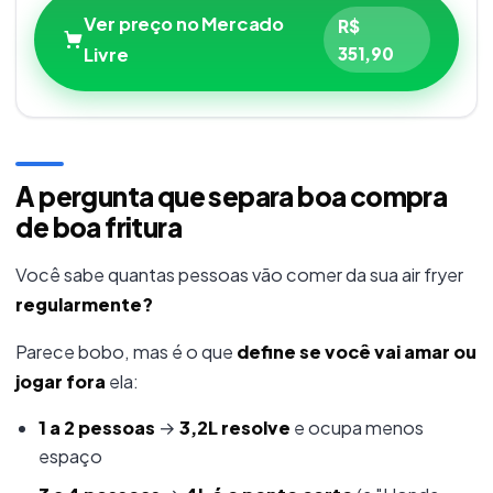
Ver preço no Mercado
R$
Livre
351,90
A pergunta que separa boa compra
de boa fritura
Você sabe quantas pessoas vão comer da sua air fryer
regularmente?
Parece bobo, mas é o que
define se você vai amar ou
jogar fora
ela:
1 a 2 pessoas
→
3,2L resolve
e ocupa menos
espaço