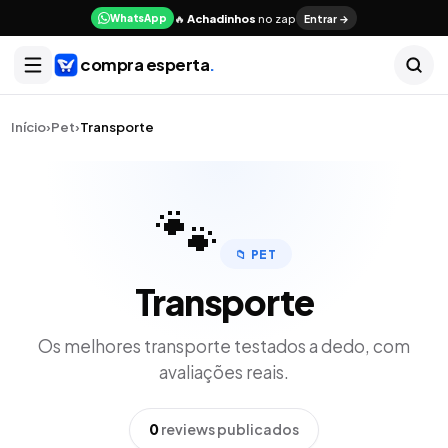
🔥
Achadinhos
no zap
Entrar →
WhatsApp
compra esperta
.
Início
›
Pet
›
Transporte
🐾
📁
PET
Transporte
Os melhores
transporte
testados a dedo, com
avaliações reais.
0
reviews publicados