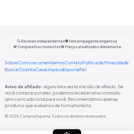
🔍 Reviews independentes
🛡️ Sem propaganda enganosa
💯 Comparativos honestos
🔄 Preços atualizados diariamente
Sobre
Como recomendamos
Contato
Política de Privacidade
Buscar
Cozinha
Casa
Limpeza
Esporte
Pet
Aviso de afiliado:
alguns links neste site são de afiliado. Se
você comprar por eles, podemos receber uma comissão
sem custo adicional para você. Recomendamos apenas
produtos que avaliamos de forma honesta.
©
2026
Compra Esperta
. Todos os direitos reservados.