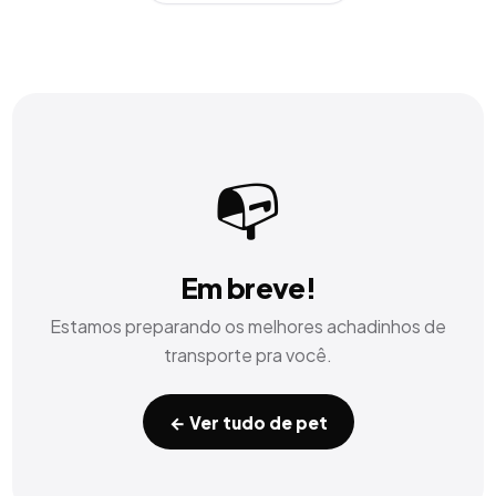
📭
Em breve!
Estamos preparando os melhores achadinhos de
transporte
pra você.
← Ver tudo de
pet