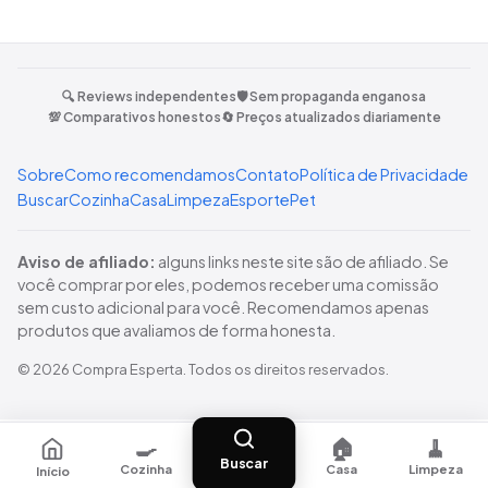
🔍 Reviews independentes
🛡️ Sem propaganda enganosa
💯 Comparativos honestos
🔄 Preços atualizados diariamente
Sobre
Como recomendamos
Contato
Política de Privacidade
Buscar
Cozinha
Casa
Limpeza
Esporte
Pet
Aviso de afiliado:
alguns links neste site são de afiliado. Se
você comprar por eles, podemos receber uma comissão
sem custo adicional para você. Recomendamos apenas
produtos que avaliamos de forma honesta.
©
2026
Compra Esperta
. Todos os direitos reservados.
🍳
🏠
🧹
Buscar
Cozinha
Casa
Limpeza
Início