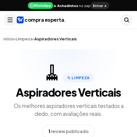
🔥
Achadinhos
no zap
Entrar →
WhatsApp
compra esperta
.
Início
›
Limpeza
›
Aspiradores Verticais
🧹
📁
LIMPEZA
Aspiradores Verticais
Os melhores
aspiradores verticais
testados a
dedo, com avaliações reais.
1
review publicado