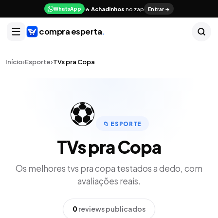
🔥
Achadinhos
no zap
Entrar →
WhatsApp
compra esperta
.
Início
›
Esporte
›
TVs pra Copa
⚽
📁
ESPORTE
TVs pra Copa
Os melhores
tvs pra copa
testados a dedo, com
avaliações reais.
0
reviews publicados