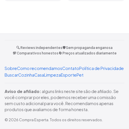
🔍 Reviews independentes
🛡️ Sem propaganda enganosa
💯 Comparativos honestos
🔄 Preços atualizados diariamente
Sobre
Como recomendamos
Contato
Política de Privacidade
Buscar
Cozinha
Casa
Limpeza
Esporte
Pet
Aviso de afiliado:
alguns links neste site são de afiliado. Se
você comprar por eles, podemos receber uma comissão
sem custo adicional para você. Recomendamos apenas
produtos que avaliamos de forma honesta.
©
2026
Compra Esperta
. Todos os direitos reservados.