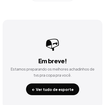
📭
Em breve!
Estamos preparando os melhores achadinhos de
tvs pra copa
pra você.
← Ver tudo de
esporte