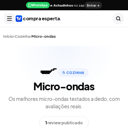
🔥
Achadinhos
no zap
Entrar →
WhatsApp
compra esperta
.
Início
›
Cozinha
›
Micro-ondas
🍳
📁
COZINHA
Micro-ondas
Os melhores
micro-ondas
testados a dedo, com
avaliações reais.
1
review publicado