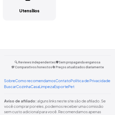
Utensílios
🔍 Reviews independentes
🛡️ Sem propaganda enganosa
💯 Comparativos honestos
🔄 Preços atualizados diariamente
Sobre
Como recomendamos
Contato
Política de Privacidade
Buscar
Cozinha
Casa
Limpeza
Esporte
Pet
Aviso de afiliado:
alguns links neste site são de afiliado. Se
você comprar por eles, podemos receber uma comissão
sem custo adicional para você. Recomendamos apenas