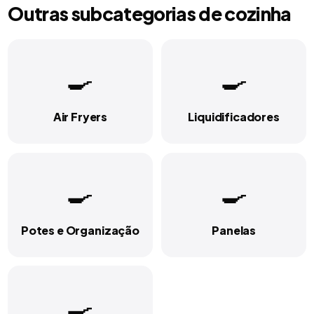
Outras subcategorias de
cozinha
🍳
🍳
Air Fryers
Liquidificadores
🍳
🍳
Potes e Organização
Panelas
🍳