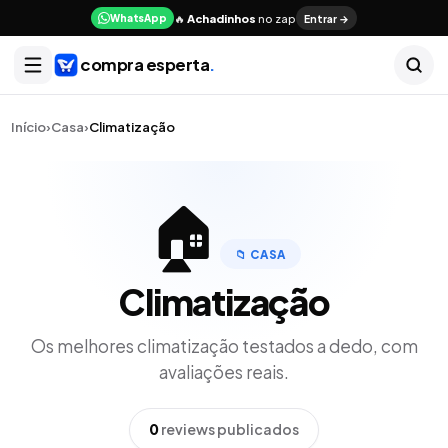
🔥
Achadinhos
no zap
Entrar →
WhatsApp
compra esperta
.
Início
›
Casa
›
Climatização
🏠
📁
CASA
Climatização
Os melhores
climatização
testados a dedo, com
avaliações reais.
0
reviews publicados